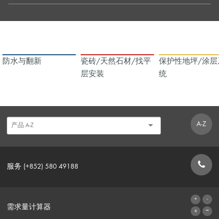
防水与翻新
瓷砖/天然石材/找平
保护性地坪/涂层
层安装
统
A-Z
服务 (+852) 580 49188
联系表格
需求量计算器