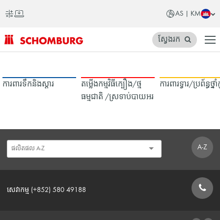
AS | KM
ស្វែងរក
SCHOMBURG
អាស៊ី
ការពារទឹក​និង​ស្ដារ
តម្លើងកម្មវិធីក្បឿង/ថ្ម
ការពារទ្វារ/ប្រព័ន្ធថ្នា
ធម្មជាតិ /ស្រទាប់បាយអរ
A-Z
សេវាកម្ម (+852) 580 49188