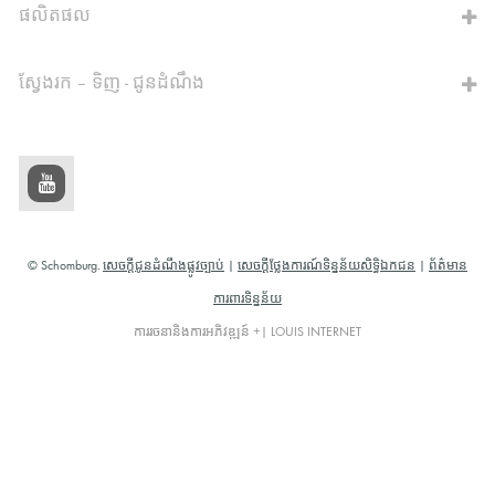
ផលិតផល
ស្វែងរក – ទិញ - ជូនដំណឹង
© Schomburg.
សេចក្តីជូនដំណឹងផ្លូវច្បាប់
|
សេចក្តីថ្លែងការណ៍ទិន្នន័យសិទ្ធិឯកជន
|
ព័ត៌មាន
ការពារទិន្នន័យ
ការរចនានិងការអភិវឌ្ឍន៍ +| LOUIS INTERNET