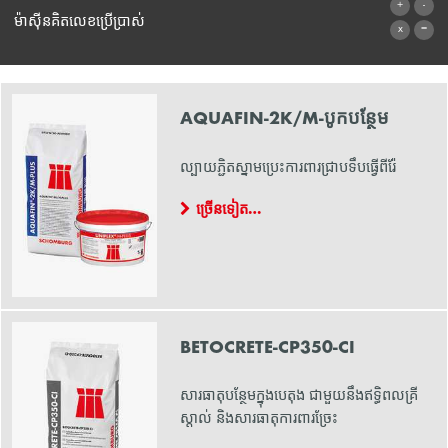
ទម្រង់ទំនាក់ទំនង
ម៉ាស៊ីនគិតលេខប្រើប្រាស់
ទៅម៉ាស៊ីនគិតលេខ
AQUAFIN-2K/M-បូកបន្ថែម
ល្បាយភ្ជិតស្នាមប្រេះការពារជ្រាបទឹបធ្វើពីរ៉ែ
ច្រើនទៀត…
BETOCRETE-CP350-CI
សារធាតុបន្ថែមក្នុងបេតុង ជាមួយនឹងឥទ្ធិពលគ្រី
ស្តាល់ និងសារធាតុការពារច្រែះ