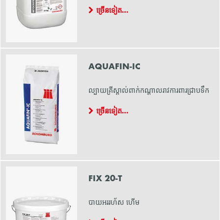
ច្រើនទៀត…
AQUAFIN-IC
ល្បាយគ្រីស្តាល់ពាក់កណ្ដាលរាវការពារជ្រាបទឹក
ច្រើនទៀត…
FIX 20-T
បាយអររហ័ស ហើម