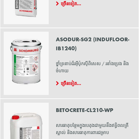
ច្រើនទៀត…
ASODUR-SG2 (INDUFLOOR-
IB1240)
ថ្នាំទ្រនាប់ជ័រអ៊ីប៉ុកស៊ីពិសេស / រនាំងប្រេង និង
ចំហាយ
ច្រើនទៀត…
BETOCRETE-CL210-WP
សារធាតុបន្ថែមក្នុងបេតុងជាមួយនឹងឥទ្ធិពលគ្រី
ស្តាល់ និងសារធាតុការពារជម្រាប