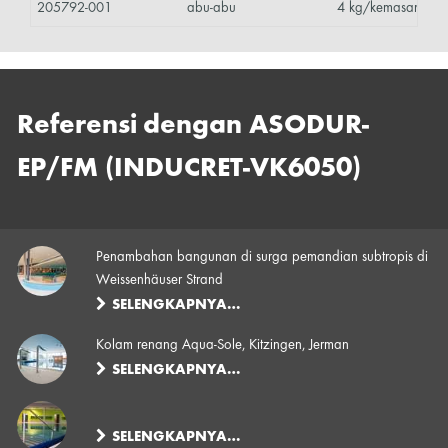
205792-001
abu-abu
4 kg/kemasan kom
Referensi dengan ASODUR-
EP/FM (INDUCRET-VK6050)
Penambahan bangunan di surga pemandian subtropis di
Weissenhäuser Strand
SELENGKAPNYA…
Kolam renang Aqua-Sole, Kitzingen, Jerman
SELENGKAPNYA…
SELENGKAPNYA…