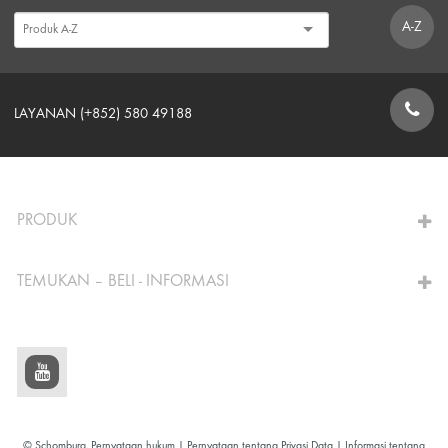
A-Z
LAYANAN (+852) 580 49188
FORMULIR KONTAK
PRODUK
TEMUKAN – BELI - INFORMASI
© Schomburg.
Pernyataan hukum
|
Pernyataan tentang Privasi Data
|
Informasi tentang