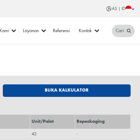
AS | ID
 Kami
Layanan
Referensi
Kontak
Cari
BUKA KALKULATOR
Unit/Palet
Repackaging
42
-