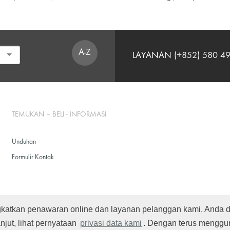
A-Z
LAYANAN (+852) 580 4
TEMUKAN – BELI - INFORMASI
Unduhan
Formulir Kontak
ngkatkan penawaran online dan layanan pelanggan kami. Anda
njut, lihat pernyataan
privasi data kami
. Dengan terus menggun