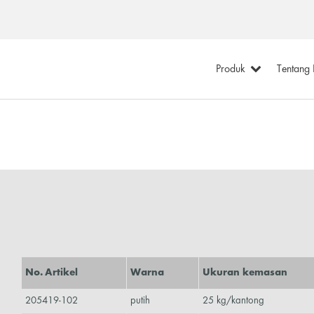
Produk
Tentang
No. Artikel
Warna
Ukuran kemasan
205419-102
putih
25 kg/kantong