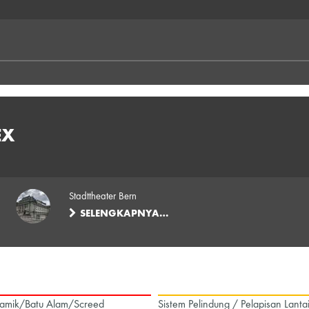
EX
Stadttheater Bern
SELENGKAPNYA…
amik/Batu Alam/Screed
Sistem Pelindung / Pelapisan Lanta