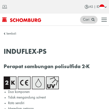
AS | ID
Cari
SCHOMBURG
kembali
Asia
INDUFLEX-PS
Perapat sambungan polisulfida 2-K
Dua komponen
Tidak mengandung solvent
Rata sendiri
Meredam getaran