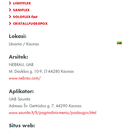
LIGHTFLEX
SANIFLEX
SOLOFLEX-fast
CRISTALLFUGE-EPOX
Lokasi:
Lituania / Kaunas
Arsitek:
NEBRAU, UAB
M. Daukšos g. 10-9, LT-44280 Kaunas
www.nebrau.com/
Aplikator:
UAB Saunita
Adresas Šv. Gertrūdos g. 7, 44290 Kaunas
www.saunita.lt/lt/pagrindinis-meniu/paslaugos.html
Situs web: