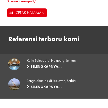
www.ausraspa.lt/
CETAK HALAMAN
Referensi terbaru kami
Kaifu-Solebad di Hamburg, Jerman
SELENGKAPNYA…
Pengolahan air di Leskovac, Serbia
SELENGKAPNYA…