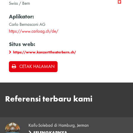
Swiss / Bern
Aplikator:
Carlo Bernasconi AG
https://www.carloag.ch/de/
Situs web:
https://www.konzerttheaterbern.ch/
CETAK HALAMAN
Referensi terbaru kami
Kaifu-Solebad di Hamburg, Jerman
SELENGKAPNYA…