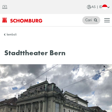
AS | ID
Cari
SCHOMBURG
kembali
Asia
Stadttheater Bern