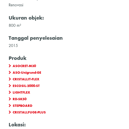
Renovasi
Ukuran objek:
800 m²
Tanggal penyelesaian
2015
Produk
ASOCRET-M30
ASO-Unigrund-GE
CRISTALLIT-FLEX
ESCOSIL-2000-ST
LIGHTFLEX
RD-SK50
STEPBOARD
CRISTALLFUGE-PLUS
Lokasi: