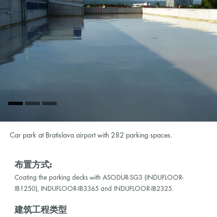
Car park at Bratislava airport with 282 parking spaces.
布置方式:
Coating the parking decks with ASODUR-SG3 (INDUFLOOR-
IB1250), INDUFLOOR-IB3365 and INDUFLOOR-IB2325.
建筑工程类型