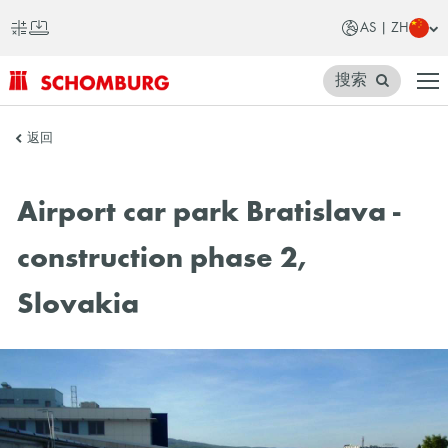
AS | ZH
搜索
SCHOMBURG
返回
亚
洲
Airport car park Bratislava -
construction phase 2,
Slovakia