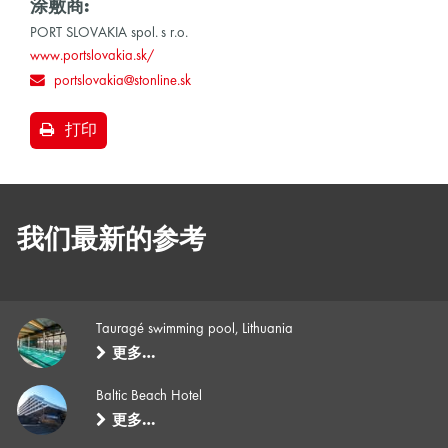
涂敷商:
PORT SLOVAKIA spol. s r.o.
www.portslovakia.sk/
portslovakia@stonline.sk
打印
我们最新的参考
Tauragé swimming pool, Lithuania
更多…
Baltic Beach Hotel
更多…