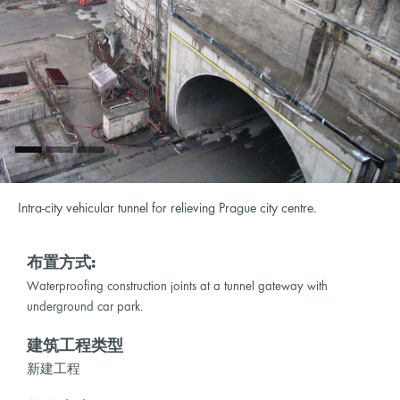
Intra-city vehicular tunnel for relieving Prague city centre.
布置方式:
Waterproofing construction joints at a tunnel gateway with
underground car park.
建筑工程类型
新建工程