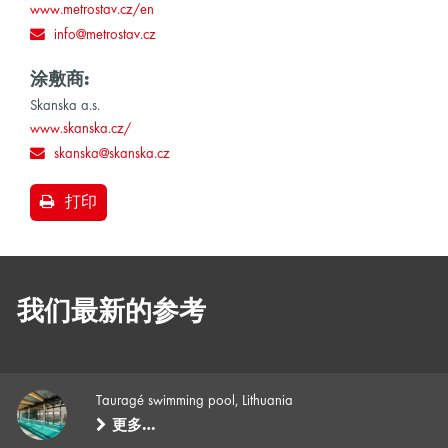
www.metrostav.cz/en
info@metrostav.cz
涂敷商:
Skanska a.s.
www.skanska.cz/
skanska@skanska.cz
打印
我们最新的参考
Tauragé swimming pool, Lithuania
更多…