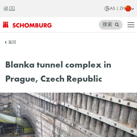
AS | ZH
搜索
SCHOMBURG
返回
亚
洲
Blanka tunnel complex in
Prague, Czech Republic