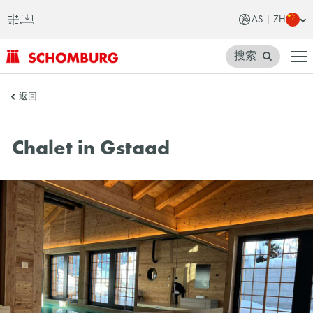
AS | ZH
搜索
SCHOMBURG
返回
亚
洲
Chalet in Gstaad