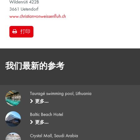
Wildenrüti 422B
3661 Uetendorf
www.christianvonweissenfluh.ch
打印
我们最新的参考
Tauragé swimming pool, Lithuania
更多…
Baltic Beach Hotel
更多…
Crystal Mall, Saudi Arabia