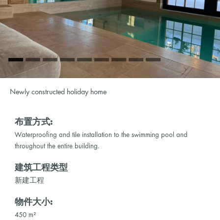
Newly constructed holiday home
布置方式:
Waterproofing and tile installation to the swimming pool and
throughout the entire building.
建筑工程类型
新建工程
物件大小:
450 m²