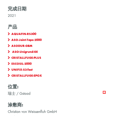
完成日期
2021
产品
AQUAFIN-RS300
ASO-Joint-Tape-2000
ASODUR-GBM
ASO-Unigrund-GE
CRISTALLFUGE-PLUS
ESCOSIL-2000
UNIFIX-S3-fast
CRISTALLFUGE-EPOX
位置:
瑞士 / Gstaad
涂敷商:
Christian von Weissenfluh GmbH