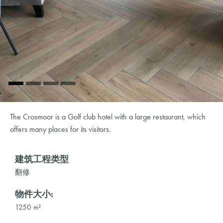
The Crosmoor is a Golf club hotel with a large restaurant, which
offers many places for its visitors.
建筑工程类型
翻修
物件大小:
1250 m²