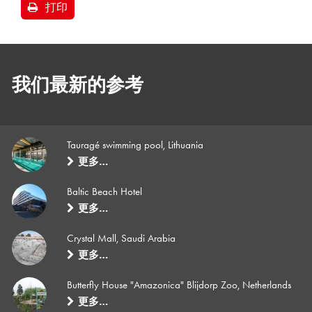
打印
我们最新的参考
Tauragé swimming pool, Lithuania
更多…
Baltic Beach Hotel
更多…
Crystal Mall, Saudi Arabia
更多…
Butterfly House "Amazonica" Blijdorp Zoo, Netherlands
更多…