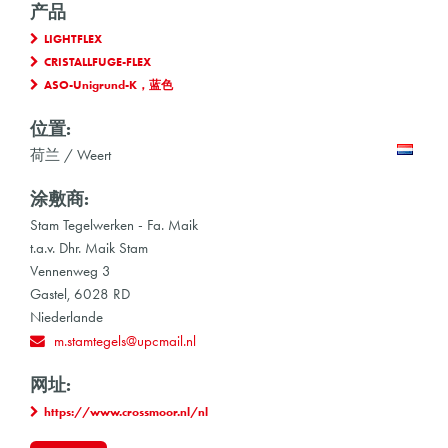
产品
LIGHTFLEX
CRISTALLFUGE-FLEX
ASO-Unigrund-K，蓝色
位置:
荷兰 / Weert
涂敷商:
Stam Tegelwerken - Fa. Maik
t.a.v. Dhr. Maik Stam
Vennenweg 3
Gastel, 6028 RD
Niederlande
m.stamtegels@upcmail.nl
网址:
https://www.crossmoor.nl/nl