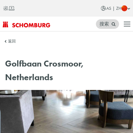
AS | ZH
搜索
SCHOMBURG
返回
亚
洲
Golfbaan Crosmoor,
Netherlands