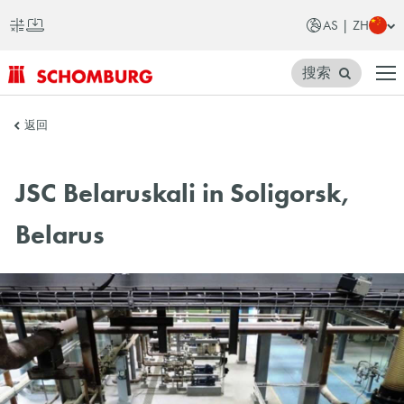
AS | ZH
搜索
SCHOMBURG
返回
亚
洲
JSC Belaruskali in Soligorsk,
Belarus