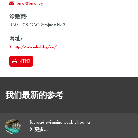
bmci@bmci.by
涂敷商:
UMS-108 OAO Strojtrest № 3
网址:
http://www.kali.by/en/
打印
我们最新的参考
Tauragé swimming pool, Lithuania
更多…