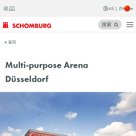
AS | ZH
搜索
SCHOMBURG
返回
亚
洲
Multi-purpose Arena
Düsseldorf