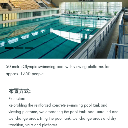
50 metre Olympic swimming pool with viewing platforms for
approx. 1750 people.
布置方式:
Extension:
Re-profiling the reinforced concrete swimming pool tank and
viewing platforms; waterproofing the pool tank, pool surround and
wet change areas; tiling the pool tank, wet change areas and dry
transition, stairs and platforms.