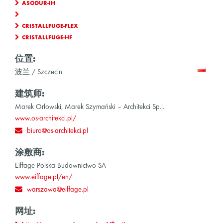
ASODUR-IH
CRISTALLFUGE-FLEX
CRISTALLFUGE-HF
位置:
波兰 / Szczecin
建筑师:
Marek Orłowski, Marek Szymański – Architekci Sp.j.
www.os-architekci.pl/
biuro@os-architekci.pl
涂敷商:
Eiffage Polska Budownictwo SA
www.eiffage.pl/en/
warszawa@eiffage.pl
网址: