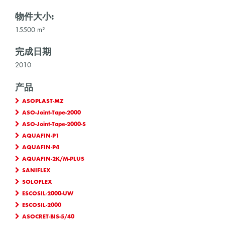
物件大小:
15500 m²
完成日期
2010
产品
ASOPLAST-MZ
ASO-Joint-Tape-2000
ASO-Joint-Tape-2000-S
AQUAFIN-P1
AQUAFIN-P4
AQUAFIN-2K/M-PLUS
SANIFLEX
SOLOFLEX
ESCOSIL-2000-UW
ESCOSIL-2000
ASOCRET-BIS-5/40