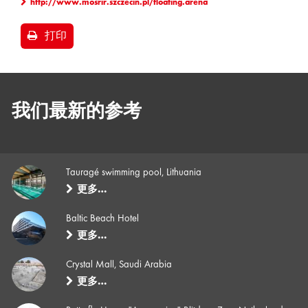
http://www.mosrir.szczecin.pl/floating.arena
打印
我们最新的参考
Tauragé swimming pool, Lithuania
更多…
Baltic Beach Hotel
更多…
Crystal Mall, Saudi Arabia
更多…