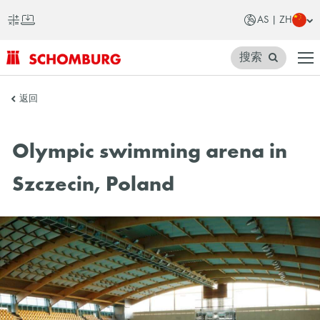
AS | ZH
搜索
SCHOMBURG
返回
亚
洲
Olympic swimming arena in
Szczecin, Poland