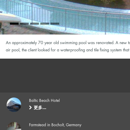
An approximately 70 year old swimming pool was renovated. A new tank
air pool, the client looked for a waterproofing and tile fixing system th
Baltic Beach Hotel
更多…
Farmstead in Bocholt, Germany