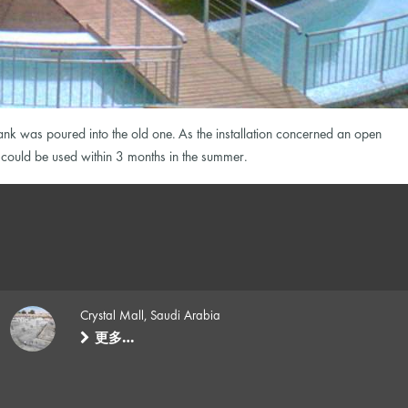
 was poured into the old one. As the installation concerned an open
at could be used within 3 months in the summer.
Crystal Mall, Saudi Arabia
更多…