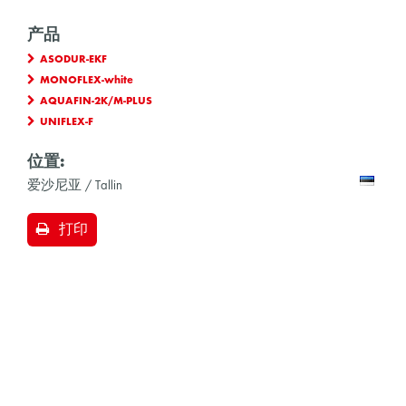
产品
ASODUR-EKF
MONOFLEX-white
AQUAFIN-2K/M-PLUS
UNIFLEX-F
位置:
爱沙尼亚 / Tallin
打印