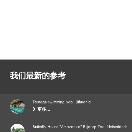
我们最新的参考
Tauragé swimming pool, Lithuania
更多…
Butterfly House "Amazonica" Blijdorp Zoo, Netherlands