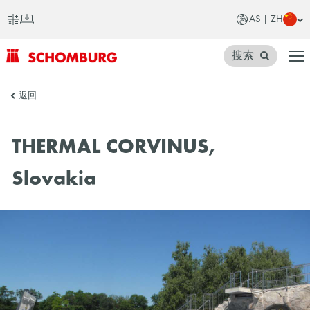
AS | ZH
搜索
SCHOMBURG
返回
亚
洲
THERMAL CORVINUS,
Slovakia