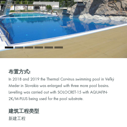
布置方式:
In 2018 and 2019 the Thermal Corvinus swimming pool in Veľký
Meder in Slovakia was enlarged with three more pool basins.
Levelling was carried out with SOLOCRET-15 with AQUAFIN-
2K/M-PLUS being used for the pool substrate.
建筑工程类型
新建工程