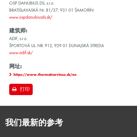
OSP DANUBIUS DS, s.r.o.
BRATISLAVASKÁ Nr. 81/37, 931 01 ŠAMORÍN
www.ospdanubiusds.sk/
建筑师:
ADIF, s.r.o.
ŠPORTOVÁ UL. NR. 912, 929 01 DUNAJSKÁ STREDA
www.adif.sk/
网址:
https://www.thermalcorvinus.sk/en
打印
我们最新的参考