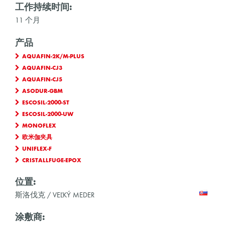
工作持续时间:
11 个月
产品
AQUAFIN-2K/M-PLUS
AQUAFIN-CJ3
AQUAFIN-CJ5
ASODUR-GBM
ESCOSIL-2000-ST
ESCOSIL-2000-UW
MONOFLEX
欧米伽夹具
UNIFLEX-F
CRISTALLFUGE-EPOX
位置:
斯洛伐克 / VEĽKÝ MEDER
涂敷商: