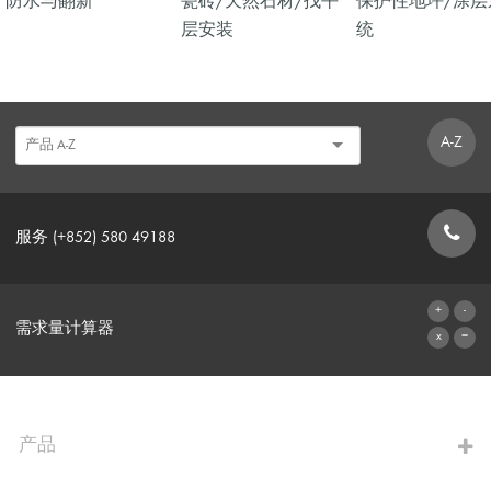
防水与翻新
瓷砖/天然石材/找平
保护性地坪/涂层
层安装
统
A-Z
服务 (+852) 580 49188
联系表格
需求量计算器
前往计算器
产品