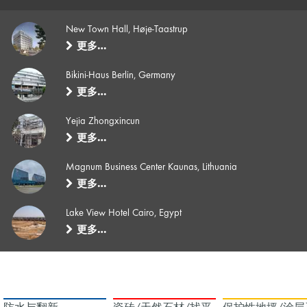
New Town Hall, Høje-Taastrup
更多…
Bikini-Haus Berlin, Germany
更多…
Yejia Zhongxincun
更多…
Magnum Business Center Kaunas, Lithuania
更多…
Lake View Hotel Cairo, Egypt
更多…