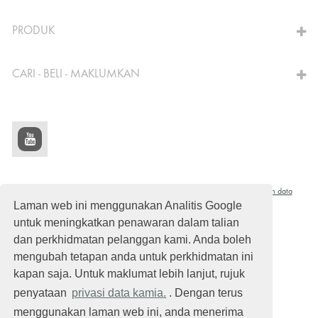
KE KALKULATOR
PRODUK
CARI - BELI - MAKLUMKAN
© Schomburg.
Notis undang-undang
|
Privasi Data
|
Maklumat perlindungan data
Laman web ini menggunakan Analitis Google
Reka Bentuk & Pembangunan + | LOUIS INTERNET
untuk meningkatkan penawaran dalam talian
dan perkhidmatan pelanggan kami. Anda boleh
mengubah tetapan anda untuk perkhidmatan ini
kapan saja. Untuk maklumat lebih lanjut, rujuk
penyataan
privasi data kamia.
. Dengan terus
menggunakan laman web ini, anda menerima