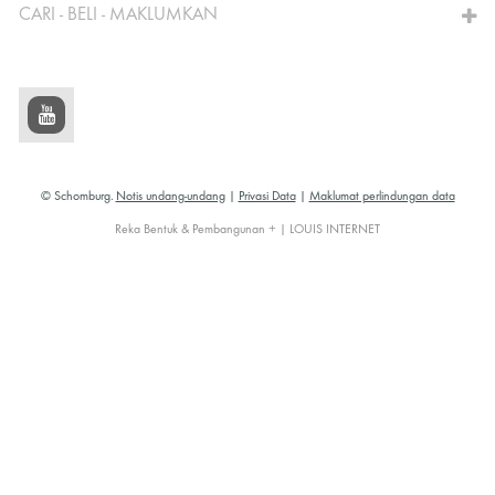
CARI - BELI - MAKLUMKAN
© Schomburg.
Notis undang-undang
|
Privasi Data
|
Maklumat perlindungan data
Reka Bentuk & Pembangunan + | LOUIS INTERNET