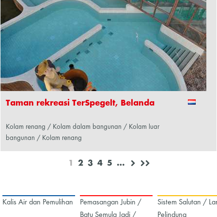
Taman rekreasi TerSpegelt, Belanda
Kolam renang / Kolam dalam bangunan / Kolam luar
bangunan / Kolam renang
1
2
3
4
5
…
Kalis Air dan Pemulihan
Pemasangan Jubin /
Sistem Salutan / La
Batu Semula Jadi /
Pelindung