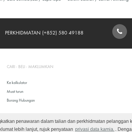
PERKHIDMATAN (+852) 580 49188
BORANG HUBUNGAN
CARI - BELI - MAKLUMKAN
Ke kalkulator
Muat turun
Borang Hubungan
gkatkan penawaran dalam talian dan perkhidmatan pelanggan
lumat lebih lanjut, rujuk penyataan
privasi data kamia.
. Denga