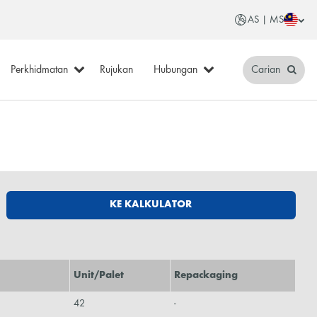
AS | MS
Perkhidmatan
Rujukan
Hubungan
Carian
KE KALKULATOR
Unit/Palet
Repackaging
42
-