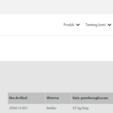
Produk
Tentang kami
No-Artikel
Warna
Saiz pembungkusan
200613-001
kelabu
25 kg/beg