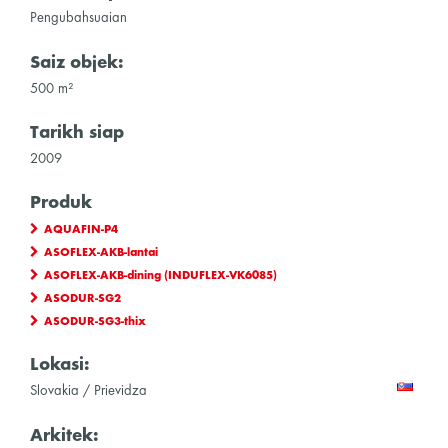
Pengubahsuaian
Saiz objek:
500 m²
Tarikh siap
2009
Produk
AQUAFIN-P4
ASOFLEX-AKB-lantai
ASOFLEX-AKB-dining (INDUFLEX-VK6085)
ASODUR-SG2
ASODUR-SG3-thix
Lokasi:
Slovakia / Prievidza
Arkitek: