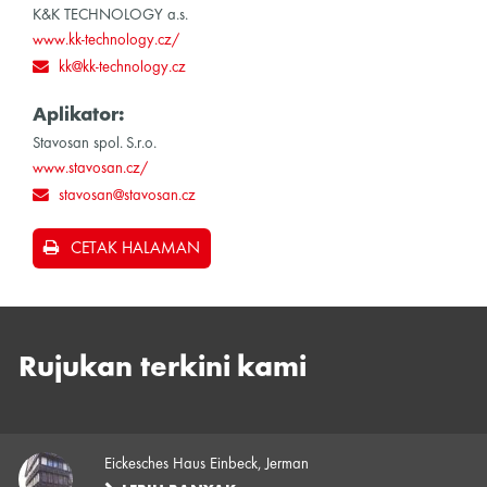
K&K TECHNOLOGY a.s.
www.kk-technology.cz/
kk@kk-technology.cz
Aplikator:
Stavosan spol. S.r.o.
www.stavosan.cz/
stavosan@stavosan.cz
CETAK HALAMAN
Rujukan terkini kami
Eickesches Haus Einbeck, Jerman