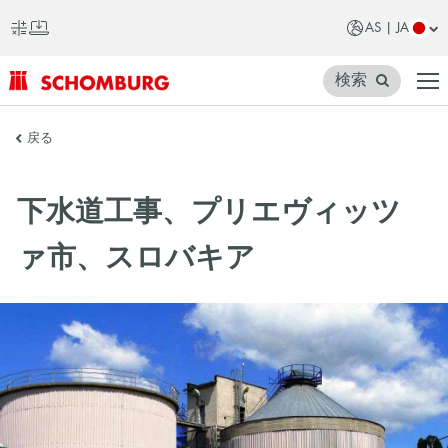
AS | JA
検索
SCHOMBURG
戻る
ア
ジ
下水道工事、プリエヴィッツ
ア
ァ市、スロバキア