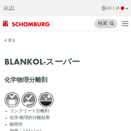
AS | JA
検索
SCHOMBURG
戻る
ア
ジ
BLANKOL-スーパー
ア
化学物理分離剤
コンクリート分離剤
化学-物理的分離効果
耐雨性