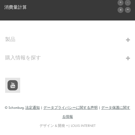
お問い合わせフォーム
消費量計算
算出へ進む
製品
購入情報を探す
© Schomburg.
法定通知
|
データプライバシーに関する声明
|
データ保護に関す
る情報
デザイン & 開発 +| LOUIS INTERNET