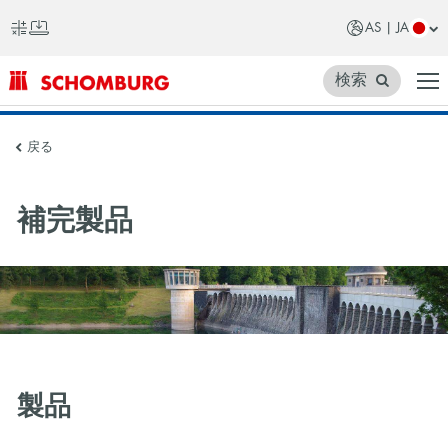
AS | JA
検索
SCHOMBURG
戻る
ア
ジ
補完製品
ア
製品