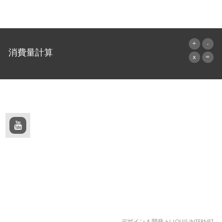
消費量計算
算出へ進む
デザイン & 開発 +| LOUIS INTERNET