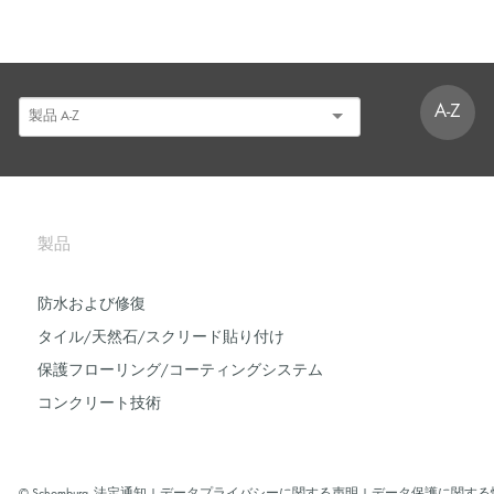
A-Z
製品
防水および修復
タイル/天然石/スクリード貼り付け
保護フローリング/コーティングシステム
コンクリート技術
© Schomburg.
法定通知
|
データプライバシーに関する声明
|
データ保護に関する