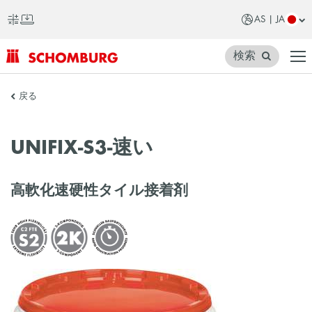
AS | JA
検索
SCHOMBURG
戻る
ア
ジ
UNIFIX-S3-速い
ア
高軟化速硬性タイル接着剤