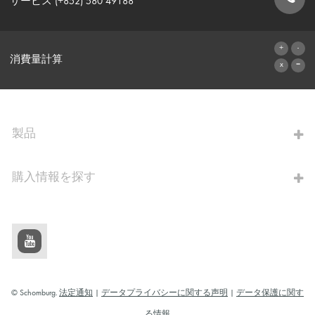
サービス (+852) 580 49188
お問い合わせフォーム
消費量計算
算出へ進む
製品
購入情報を探す
© Schomburg.
法定通知
|
データプライバシーに関する声明
|
データ保護に関す
る情報