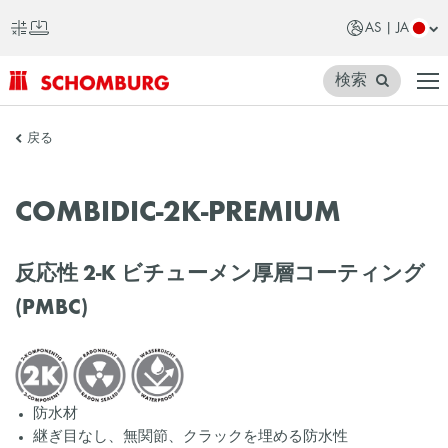
AS | JA
検索
SCHOMBURG
戻る
ア
ジ
COMBIDIC-2K-PREMIUM
ア
反応性 2-K ビチューメン厚層コーティング
(PMBC)
防水材
継ぎ目なし、無関節、クラックを埋める防水性