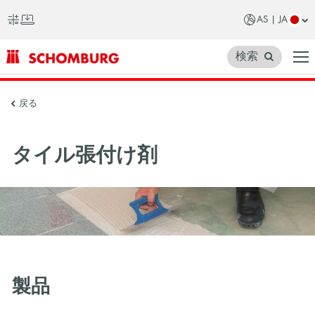
AS | JA
検索
SCHOMBURG
戻る
ア
ジ
タイル張付け剤
ア
製品