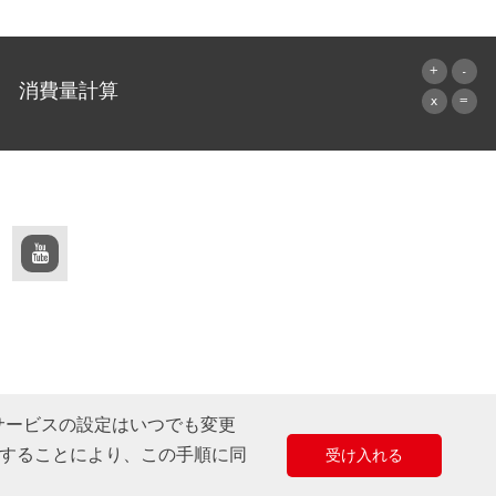
消費量計算
算出へ進む
のサービスの設定はいつでも変更
用することにより、この手順に同
受け入れる
デザイン & 開発 +| LOUIS INTERNET