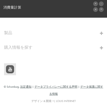
お問い合わせフォーム
消費量計算
算出へ進む
製品
購入情報を探す
© Schomburg.
法定通知
|
データプライバシーに関する声明
|
データ保護に関す
る情報
デザイン & 開発 +| LOUIS INTERNET