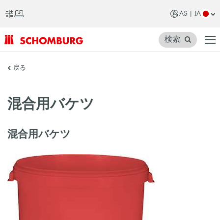
AS | JA
検索
SCHOMBURG
戻る
ア
ジ
混合用バケツ
ア
混合用バケツ