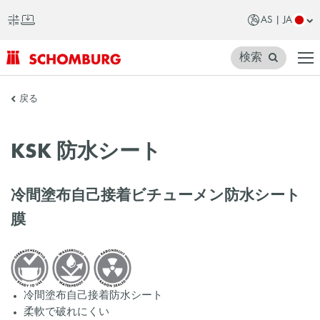
AS | JA
検索
SCHOMBURG
戻る
ア
ジ
KSK 防水シート
ア
冷間塗布自己接着ビチューメン防水シート
膜
冷間塗布自己接着防水シート
柔軟で破れにくい