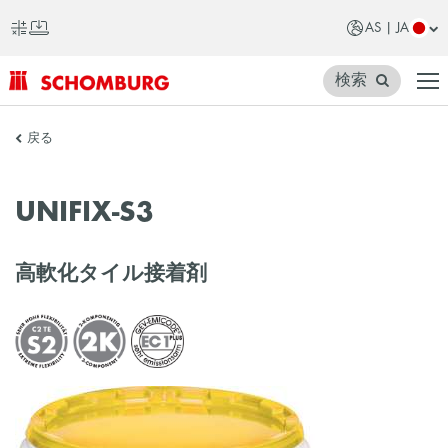
AS | JA
検索
SCHOMBURG
戻る
ア
ジ
UNIFIX-S3
ア
高軟化タイル接着剤