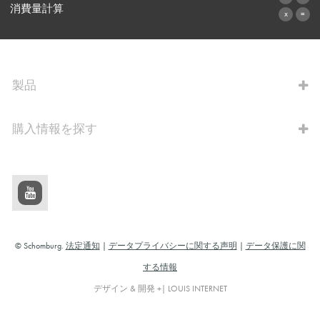
お問い合わせフォーム
消費量計算
算出へ進む
製品
購入情報を探す
© Schomburg.
法定通知
|
データプライバシーに関する声明
|
データ保護に関
する情報
デザイン & 開発 +| LOUIS INTERNET