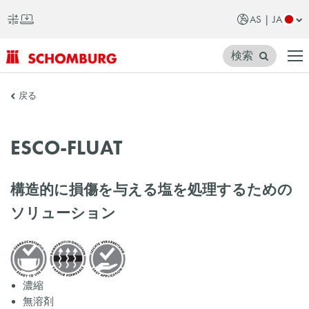
AS | JA
検索
SCHOMBURG
戻る
ア
ジ
ESCO-FLUAT
ア
構造的に損傷を与える塩を処理するための
ソリューション
濃縮
無溶剤