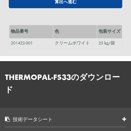
算出へ進む
物品番号
色
包装サイズ
201422-001
クリームホワイト
25 kg/袋
THERMOPAL-FS33のダウンロー
ド
技術データシート