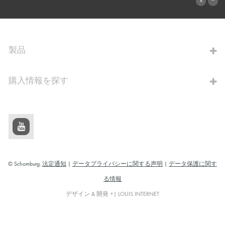
算出へ進む
製品
購入情報を探す
© Schomburg.
法定通知
|
データプライバシーに関する声明
|
データ保護に関す
る情報
デザイン & 開発 +| LOUIS INTERNET