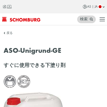
AS | JA
検索
SCHOMBURG
戻る
ア
ジ
ASO-Unigrund-GE
ア
すぐに使用できる下塗り剤