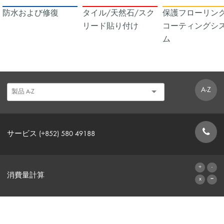
防水および修復
タイル/天然石/スク
保護フローリング
リード貼り付け
コーティングシ
ム
A-Z
サービス (+852) 580 49188
お問い合わせフォーム
消費量計算
算出へ進む