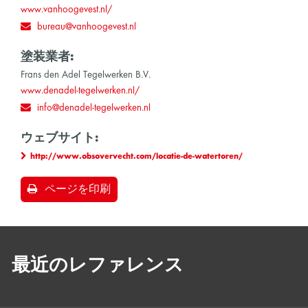
www.vanhoogevest.nl/
bureau@vanhoogevest.nl
塗装業者:
Frans den Adel Tegelwerken B.V.
www.denadel-tegelwerken.nl/
info@denadel-tegelwerken.nl
ウェブサイト:
http://www.obsovervecht.com/locatie-de-watertoren/
ページを印刷
最近のレファレンス