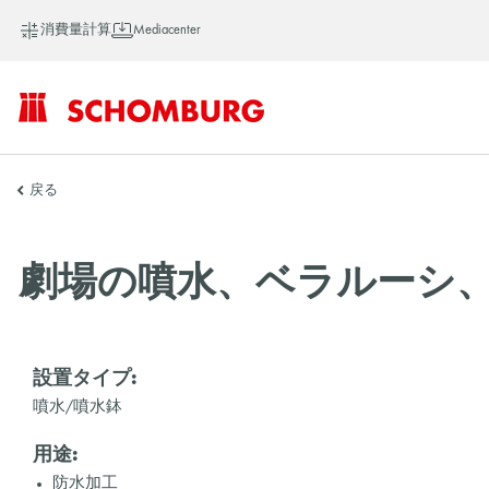
消費量計算
Mediacenter
SCHOMBURG
戻る
ア
劇場の噴水、ベラルーシ
ジ
設置タイプ:
噴水/噴水鉢
ア
用途:
防水加工