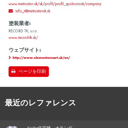
www.metrostav.sk/sk/profil/profil_spolocnosti/company
info_r@metrostavsk.sk
塗装業者:
RECORD TK, s.r.o.
www.record-tk.sk/
ウェブサイト:
http://www.elementsresort.sk/en/
ページを印刷
最近のレファレンス