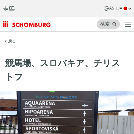
AS | JA
検索
SCHOMBURG
戻る
ア
ジ
競馬場、スロバキア、チリス
ア
トフ