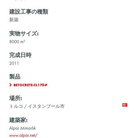
建設工事の種類
新築
実物サイズ:
8000 m²
完成日時
2011
製品
BETOCRETE-CL170-P
場所:
トルコ / イスタンブール市
建築家:
Alpar Mimarlık
www.alpar.net/