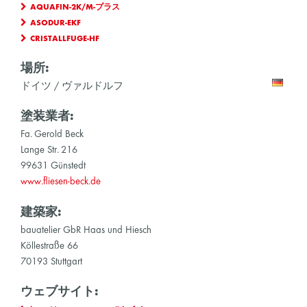
AQUAFIN-2K/M-プラス
ASODUR-EKF
CRISTALLFUGE-HF
場所:
ドイツ / ヴァルドルフ
塗装業者:
Fa. Gerold Beck
Lange Str. 216
99631 Günstedt
www.fliesen-beck.de
建築家:
bauatelier GbR Haas und Hiesch
Köllestraße 66
70193 Stuttgart
ウェブサイト: