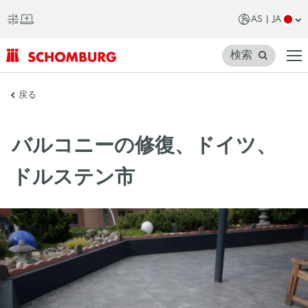
AS | JA
検索
SCHOMBURG
戻る
ア
ジ
バルコニーの修復、ドイツ、
ア
ドルステン市