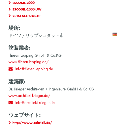
ESCOSIL-2000
ESCOSIL-2000-UW
CRISTALLFUGE-HF
場所:
ドイツ / リップシュタット市
塗装業者:
Fliesen Lepping GmbH & Co.KG
www.fliesen-lepping.de/
info@fliesen-lepping.de
建築家:
Dr. Krieger Architekten + Ingenieure GmbH & Co.KG
www.architekt-krieger.de/
info@architekt-krieger.de
ウェブサイト:
http://www.cabrioli.de/