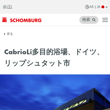
AS | JA
検索
SCHOMBURG
戻る
ア
ジ
CabrioLi多目的浴場、ドイツ、
ア
リップシュタット市