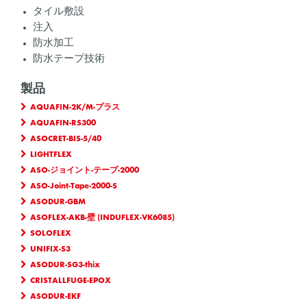
タイル敷設
注入
防水加工
防水テープ技術
製品
AQUAFIN-2K/M-プラス
AQUAFIN-RS300
ASOCRET-BIS-5/40
LIGHTFLEX
ASO-ジョイント-テープ-2000
ASO-Joint-Tape-2000-S
ASODUR-GBM
ASOFLEX-AKB-壁 (INDUFLEX-VK6085)
SOLOFLEX
UNIFIX-S3
ASODUR-SG3-thix
CRISTALLFUGE-EPOX
ASODUR-EKF