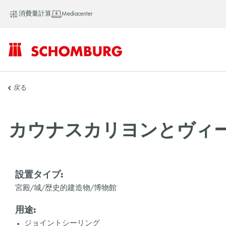
消費量計算
Mediacenter
SCHOMBURG
戻る
ア
カウナスカリヨンとヴィ
ジ
設置タイプ:
宮殿/城/歴史的建造物/博物館
ア
用途:
ジョイントシーリング