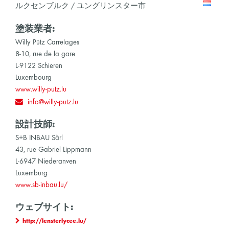
ルクセンブルク / ユングリンスター市
塗装業者:
Willy Pütz Carrelages
8-10, rue de la gare
L-9122 Schieren
Luxembourg
www.willy-putz.lu
info@willy-putz.lu
設計技師:
S+B INBAU Sàrl
43, rue Gabriel Lippmann
L-6947 Niederanven
Luxemburg
www.sb-inbau.lu/
ウェブサイト:
http://lensterlycee.lu/