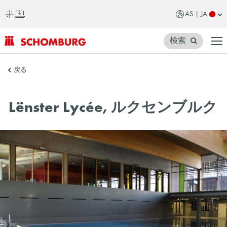
AS | JA
検索
SCHOMBURG
戻る
ア
ジ
Lënster Lycée, ルクセンブルク
ア