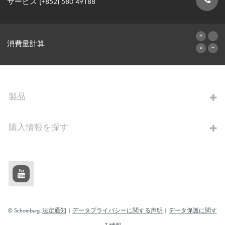
サービス (+852) 580 49188
お問い合わせフォーム
消費量計算
算出へ進む
製品
購入情報を探す
© Schomburg.
法定通知
|
データプライバシーに関する声明
|
データ保護に関す