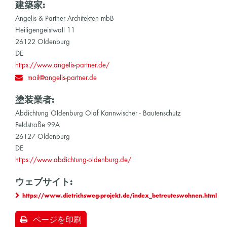
建築家:
Angelis & Partner Architekten mbB
Heiligengeistwall 11
26122 Oldenburg
DE
https://www.angelis-partner.de/
mail@angelis-partner.de
塗装業者:
Abdichtung Oldenburg Olaf Kannwischer - Bautenschutz
Feldstraße 99A
26127 Oldenburg
DE
https://www.abdichtung-oldenburg.de/
ウェブサイト:
https://www.dietrichsweg-projekt.de/index_betreuteswohnen.html
ページを印刷