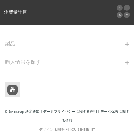
お問い合わせフォーム
消費量計算
算出へ進む
製品
購入情報を探す
© Schomburg.
法定通知
|
データプライバシーに関する声明
|
データ保護に関す
る情報
デザイン & 開発 +| LOUIS INTERNET