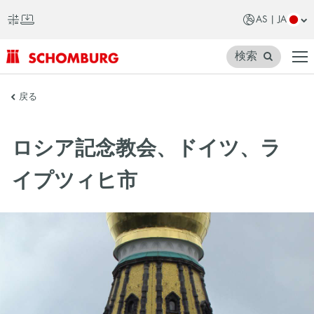
AS | JA
検索
SCHOMBURG
戻る
ア
ジ
ロシア記念教会、ドイツ、ラ
ア
イプツィヒ市