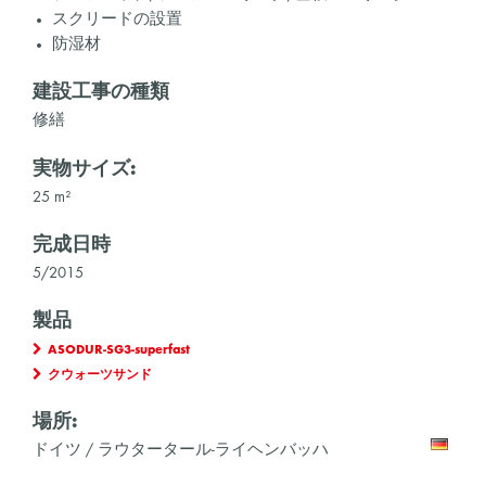
スクリードの設置
防湿材
建設工事の種類
修繕
実物サイズ:
25 m²
完成日時
5/2015
製品
ASODUR-SG3-superfast
クウォーツサンド
場所:
ドイツ / ラウタータール-ライヘンバッハ