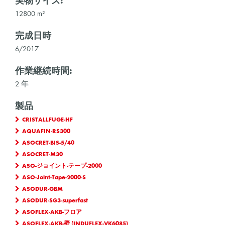
実物サイズ:
12800 m²
完成日時
6/2017
作業継続時間:
2 年
製品
CRISTALLFUGE-HF
AQUAFIN-RS300
ASOCRET-BIS-5/40
ASOCRET-M30
ASO-ジョイント-テープ-2000
ASO-Joint-Tape-2000-S
ASODUR-GBM
ASODUR-SG3-superfast
ASOFLEX-AKB-フロア
ASOFLEX-AKB-壁 (INDUFLEX-VK6085)