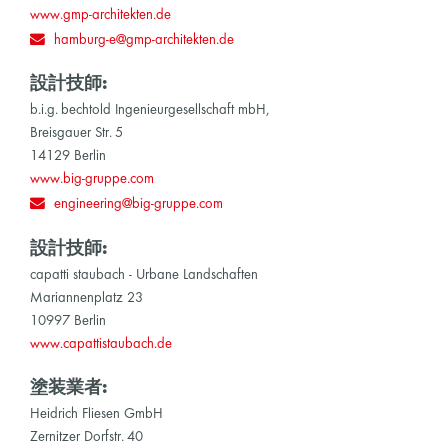
www.gmp-architekten.de
hamburg-e@gmp-architekten.de
設計技師:
b.i.g. bechtold Ingenieurgesellschaft mbH,
Breisgauer Str. 5
14129 Berlin
www.big-gruppe.com
engineering@big-gruppe.com
設計技師:
capatti staubach - Urbane Landschaften
Mariannenplatz 23
10997 Berlin
www.capattistaubach.de
塗装業者:
Heidrich Fliesen GmbH
Zernitzer Dorfstr. 40