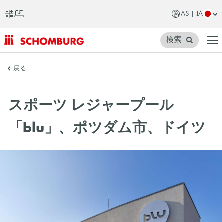
AS | JA
検索
SCHOMBURG
戻る
ア
ジ
スポーツ レジャープール
ア
「blu」、ポツダム市、ドイツ