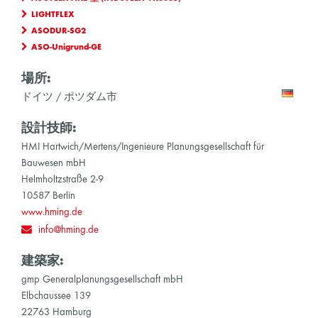
LIGHTFLEX
ASODUR-SG2
ASO-Unigrund-GE
場所:
ドイツ / ポツダム市
設計技師:
HMI Hartwich/Mertens/Ingenieure Planungsgesellschaft für
Bauwesen mbH
Helmholtzstraße 2-9
10587 Berlin
www.hming.de
info@hming.de
建築家:
gmp Generalplanungsgesellschaft mbH
Elbchaussee 139
22763 Hamburg